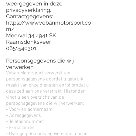
weergegeven in deze
privacyverklaring.
Contactgegevens:
https://www.vebanmotorsport.co
m/
Meerval 34 4941 SK
Raamsdonksveer
0651540301
Persoonsgegevens die wij
verwerken
Veban Motorsport verwerkt uw
persoonsgegevens doordat u gebruik
maakt van onze diensten en/of omdat u
deze zelf aan ons verstrekt. Hieronder
vindt u een overzicht van de
persoonsgegevens die wij verwerken:
- Voor- en achternaam
- Adresgegevens
- Telefoonnummer
- E-mailadres
- Overige persoonsgegevens die u actief