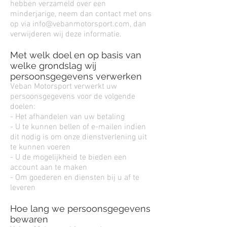
hebben verzameld over een
minderjarige, neem dan contact met ons
op via
info@vebanmotorsport.com
, dan
verwijderen wij deze informatie.
Met welk doel en op basis van
welke grondslag wij
persoonsgegevens verwerken
Veban Motorsport verwerkt uw
persoonsgegevens voor de volgende
doelen:
- Het afhandelen van uw betaling
- U te kunnen bellen of e-mailen indien
dit nodig is om onze dienstverlening uit
te kunnen voeren
- U de mogelijkheid te bieden een
account aan te maken
- Om goederen en diensten bij u af te
leveren
Hoe lang we persoonsgegevens
bewaren