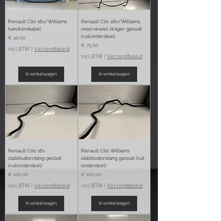
Renault Clio 16v/Williams
Renault Clio 16v/Williams
handremkabel
reservewiel drager gecoat
(ruilonderdeel)
Prijs
€ 40,00
Prijs
€ 75,00
incl.BTW
|
Verzendbeleid
incl.BTW
|
Verzendbeleid
In winkelwagen
In winkelwagen
Renault Clio 16v
Renault Clio Williams
stabilisatorstang gecoat
stabilisatorstang gecoat (ruil
(ruilonderdeel)
onderdeel)
Prijs
Prijs
€ 100,00
€ 100,00
incl.BTW
|
Verzendbeleid
incl.BTW
|
Verzendbeleid
In winkelwagen
In winkelwagen