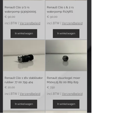
Renault Clio 1/2 rs
Renault Clio 1 & 2 rs
waterpomp 5130500005
waterpomp R179RS
Prijs
Prijs
€ 90,00
€ 90,00
incl.BTW
|
Verzendbeleid
incl.BTW
|
Verzendbeleid
In winkelwagen
In winkelwagen
Renault Clio 1 16v stabilisator
Renault stuurkogel moer
rubber 77 00 799 404
M10x1.25 82 00 869 829
Prijs
Prijs
€ 20,00
€ 7,50
incl.BTW
|
Verzendbeleid
incl.BTW
|
Verzendbeleid
In winkelwagen
In winkelwagen