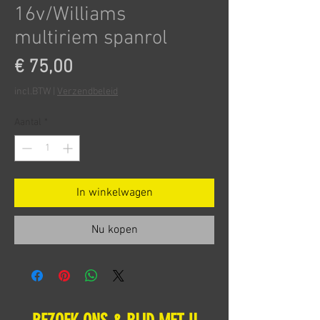
16v/Williams
multiriem spanrol
Prijs
€ 75,00
incl.BTW
|
Verzendbeleid
Aantal
*
In winkelwagen
Nu kopen