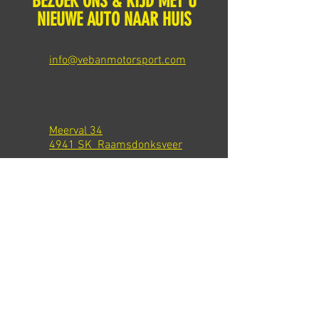
BEZOEK ONS & RIJD MET U
NIEUWE AUTO NAAR HUIS
info@vebanmotorsport.com
Meerval 34
4941 SK Raamsdonksveer
Tel: +31 651540301