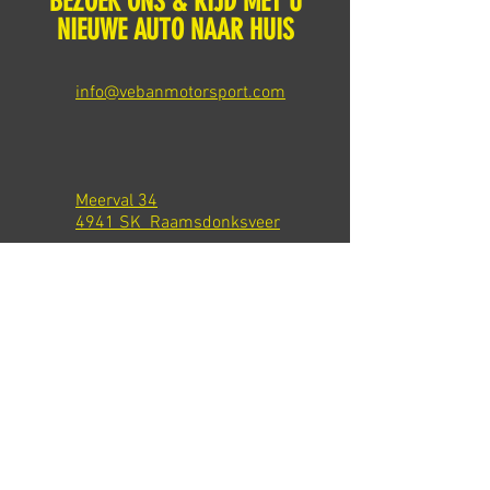
BEZOEK ONS & RIJD MET U
NIEUWE AUTO NAAR HUIS
info@vebanmotorsport.com
Meerval 34
4941 SK Raamsdonksveer
Tel: +31 651540301