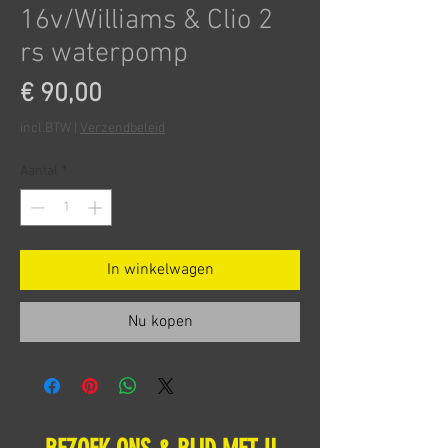
16v/Williams & Clio 2
rs waterpomp
Prijs
€ 90,00
incl.BTW
|
Verzendbeleid
Aantal
*
In winkelwagen
Nu kopen