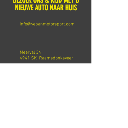
BEZOEK ONS & RIJD MET U
NIEUWE AUTO NAAR HUIS
info@vebanmotorsport.com
Meerval 34
4941 SK Raamsdonksveer
Tel: +31 651540301