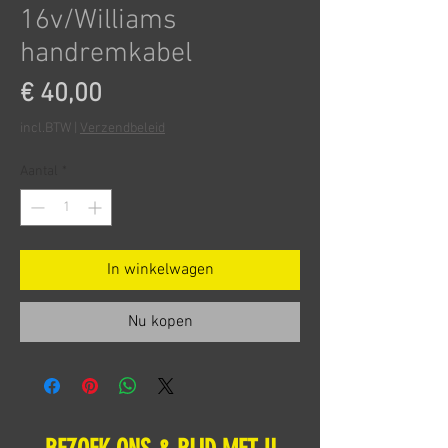
16v/Williams
handremkabel
Prijs
€ 40,00
incl.BTW
|
Verzendbeleid
Aantal
*
In winkelwagen
Nu kopen