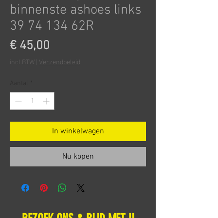
binnenste ashoes links
39 74 134 62R
Prijs
€ 45,00
incl.BTW
|
Verzendbeleid
Aantal
*
In winkelwagen
Nu kopen