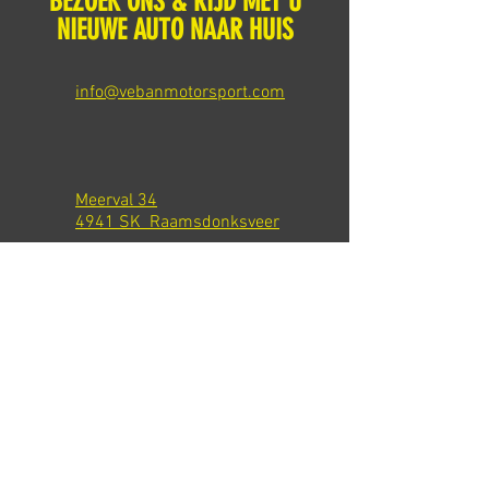
BEZOEK ONS & RIJD MET U
NIEUWE AUTO NAAR HUIS
info@vebanmotorsport.com
Meerval 34
4941 SK Raamsdonksveer
Tel: +31 651540301