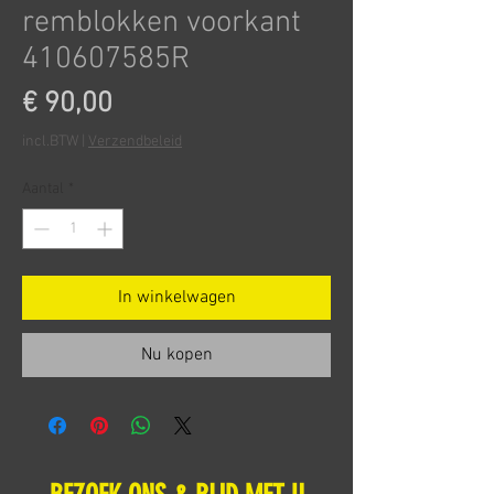
remblokken voorkant
410607585R
Prijs
€ 90,00
incl.BTW
|
Verzendbeleid
Aantal
*
In winkelwagen
Nu kopen