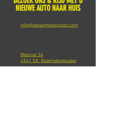
BEZOEK ONS & RIJD MET U
NIEUWE AUTO NAAR HUIS
info@vebanmotorsport.com
Meerval 34
4941 SK Raamsdonksveer
Tel: +31 651540301