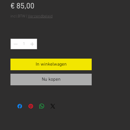
Prijs
€ 85,00
incl.BTW
|
Verzendbeleid
Aantal
*
In winkelwagen
Nu kopen