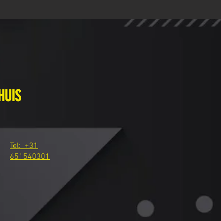
HUIS
Tel: +31
651540301