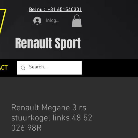
Bel nu : +31 651540301
Inloggen
Renault Sport
ACT
Renault Megane 3 rs
stuurkogel links 48 52
026 98R