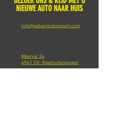
BEZOEK ONS & RIJD MET U
NIEUWE AUTO NAAR HUIS
info@vebanmotorsport.com
Meerval 34
4941 SK Raamsdonksveer
Tel: +31 651540301