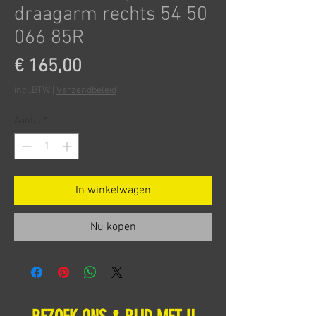
draagarm rechts 54 50
066 85R
Prijs
€ 165,00
incl.BTW
|
Verzendbeleid
Aantal
*
In winkelwagen
Nu kopen