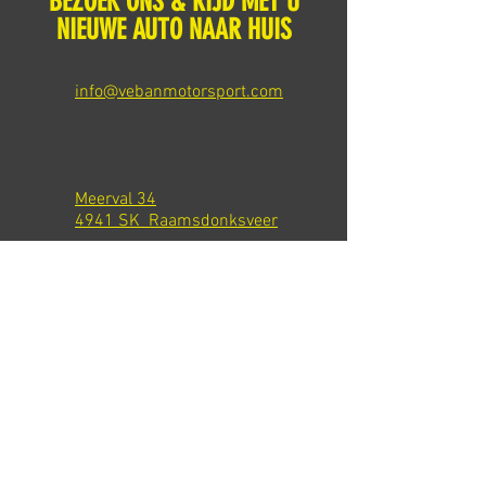
BEZOEK ONS & RIJD MET U
NIEUWE AUTO NAAR HUIS
info@vebanmotorsport.com
Meerval 34
4941 SK Raamsdonksveer
Tel: +31 651540301