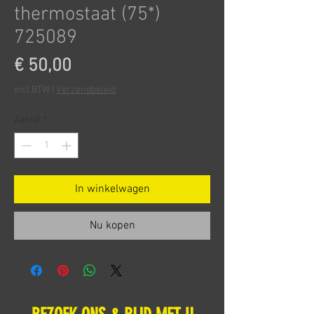
thermostaat (75*)
725089
Prijs
€ 50,00
incl.BTW
|
Verzendbeleid
Aantal
*
In winkelwagen
Nu kopen