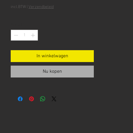
incl.BTW
|
Verzendbeleid
Aantal
*
In winkelwagen
Nu kopen