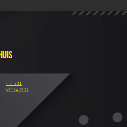
HUIS
Tel: +31
651540301