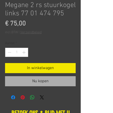
Megane 2 rs stuurkogel
links 77 01 474 795
Prijs
€ 75,00
incl.BTW
|
Verzendbeleid
Aantal
*
In winkelwagen
Nu kopen