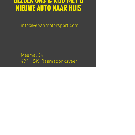
BEZOEK ONS & RIJD MET U
NIEUWE AUTO NAAR HUIS
info@vebanmotorsport.com
Meerval 34
4941 SK Raamsdonksveer
Tel: +31 651540301