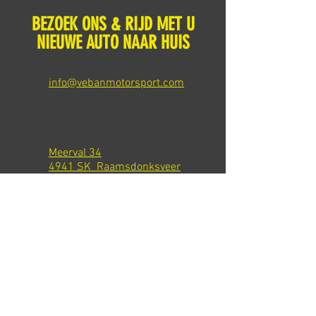
BEZOEK ONS & RIJD MET U
NIEUWE AUTO NAAR HUIS
info@vebanmotorsport.com
Meerval 34
4941 SK Raamsdonksveer
Tel: +31 651540301