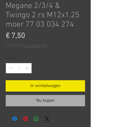
Megane 2/3/4 &
Twingo 2 rs M12x1.25
moer 77 03 034 274
Prijs
€ 7,50
incl.BTW
|
Verzendbeleid
Aantal
*
In winkelwagen
Nu kopen