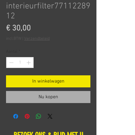
interieurfilter77112289
12
Prijs
€ 30,00
incl.BTW
|
Verzendbeleid
Aantal
*
In winkelwagen
Nu kopen