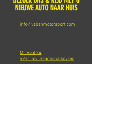
BEZOEK ONS & RIJD MET U
NIEUWE AUTO NAAR HUIS
info@vebanmotorsport.com
Meerval 34
4941 SK Raamsdonksveer
Tel: +31 651540301