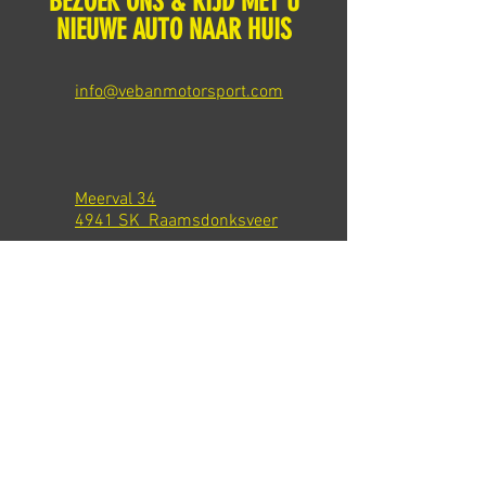
BEZOEK ONS & RIJD MET U
NIEUWE AUTO NAAR HUIS
info@vebanmotorsport.com
Meerval 34
4941 SK Raamsdonksveer
Tel: +31 651540301