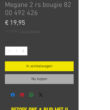
Megane 2 rs bougie 82
00 492 426
Prijs
€ 19,95
incl.BTW
|
Verzendbeleid
Aantal
*
In winkelwagen
Nu kopen