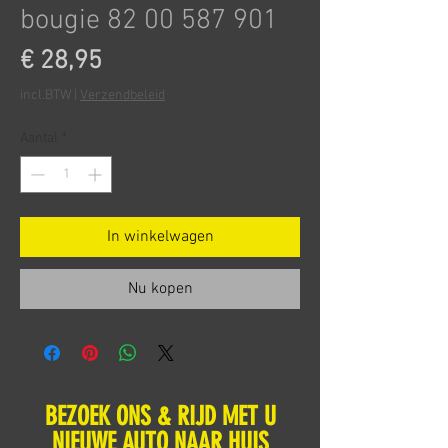
bougie 82 00 587 901
Prijs
€ 28,95
incl.BTW
|
Verzendbeleid
Aantal
*
In winkelwagen
Nu kopen
BEZOEK ONS & RIJD MET U
NIEUWE AUTO NAAR HUIS