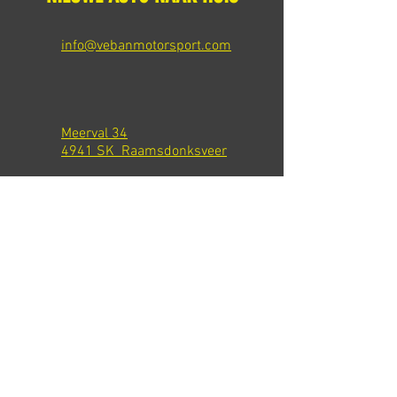
info@vebanmotorsport.com
Meerval 34
4941 SK Raamsdonksveer
Tel: +31 651540301