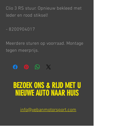
Clio 3 RS stuur. Opnieuw bekleed met
leder en rood stiksel!
- 8200904017
Meerdere sturen op voorraad. Montage
tegen meerprijs.
BEZOEK ONS & RIJD MET U
NIEUWE AUTO NAAR HUIS
info@vebanmotorsport.com