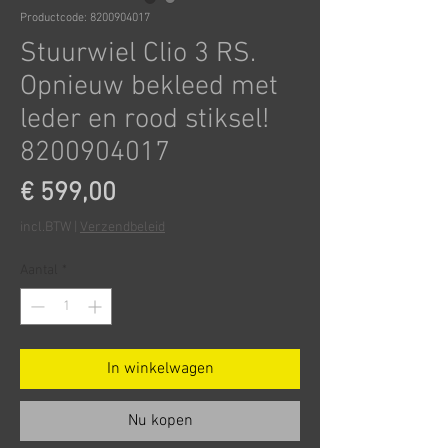
Productcode: 8200904017
Stuurwiel Clio 3 RS.
Opnieuw bekleed met
leder en rood stiksel!
8200904017
Prijs
€ 599,00
incl.BTW
|
Verzendbeleid
Aantal
*
In winkelwagen
Nu kopen