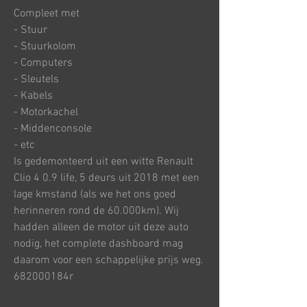
Compleet met
- Stuur
- Stuurkolom
- Computers
- Sleutels
- Kabels
- Motorkachel
- Middenconsole
- etc
Is gedemonteerd uit een witte Renault
Clio 4 0.9 life, 5 deurs uit 2018 met een
lage kmstand (als we het ons goed
herinneren rond de 60.000km). Wij
hadden alleen de motor uit deze auto
nodig, het complete dashboard mag
daarom voor een schappelijke prijs weg.
682000184r