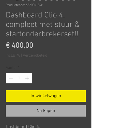
Productcode: 682000184r
Dashboard Clio 4,
compleet met stuur &
startonderbrekerset!!
Prijs
€ 400,00
incl.BTW
|
Verzendbeleid
Aantal
*
In winkelwagen
Nu kopen
Dashboard Clio 4: