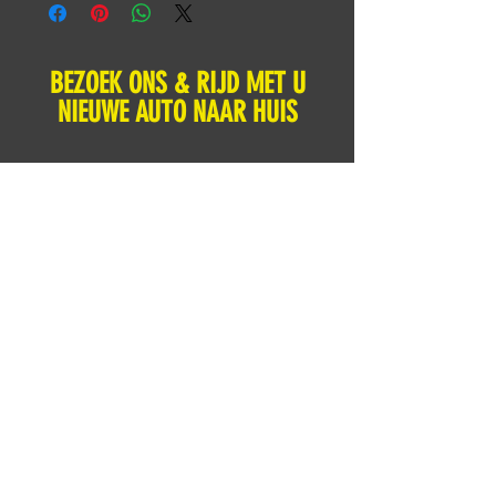
BEZOEK ONS & RIJD MET U
NIEUWE AUTO NAAR HUIS
info@vebanmotorsport.com
Meerval 34
4941 SK Raamsdonksveer
Tel: +31 651540301