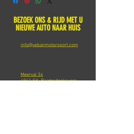
BEZOEK ONS & RIJD MET U
NIEUWE AUTO NAAR HUIS
info@vebanmotorsport.com
Meerval 34
4941 SK Raamsdonksveer
Tel: +31 651540301