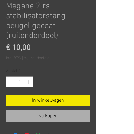
Megane 2 rs
stabilisatorstang
beugel gecoat
(ruilonderdeel)
Prijs
€ 10,00
incl.BTW
|
Verzendbeleid
Aantal
*
In winkelwagen
Nu kopen