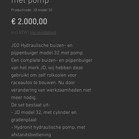
met pomp
Productcode: JD model 32
Prijs
€ 2.000,00
incl.BTW
|
Verzendbeleid
JD2 Hydraulische buizen- en
pijpenbuiger model 32 met pomp.
Een complete buizen- en pijpenbuiger
van het merk JD, wij hebben deze
gebruikt om zelf rolkooien voor
raceautos te bouwen. Nu door
verandering van werkzaamheden niet
meer nodig.
De set bestaat uit-
- JD model 32, met cylinder en
gradenplaat
- Hydronit hydraulische pomp, met
afstandsbediening