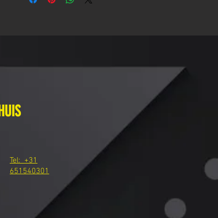
HUIS
Tel: +31
651540301