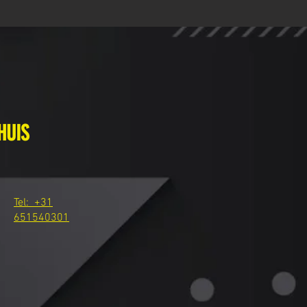
HUIS
Tel: +31
651540301