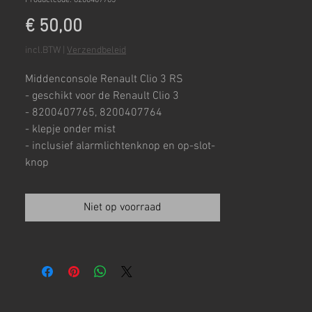
Productcode: 8200407765
Prijs
€ 50,00
incl.BTW
|
Verzendbeleid
Middenconsole Renault Clio 3 RS
- geschikt voor de Renault Clio 3
- 8200407765, 8200407764
- klepje onder mist
- inclusief alarmlichtenknop en op-slot-
knop
Niet op voorraad