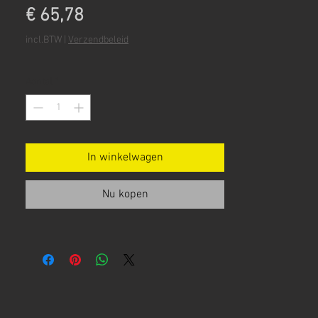
Prijs
€ 65,78
incl.BTW
|
Verzendbeleid
Aantal
*
In winkelwagen
Nu kopen