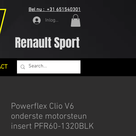
Bel nu : +31 651540301
Inloggen
Renault Sport
ACT
Powerflex Clio V6
onderste motorsteun
insert PFR60-1320BLK