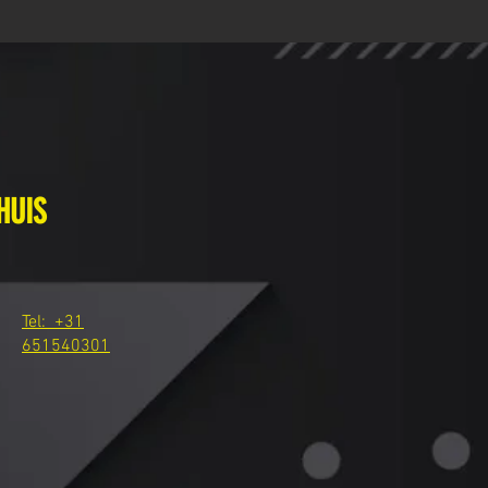
HUIS
Tel: +31
651540301