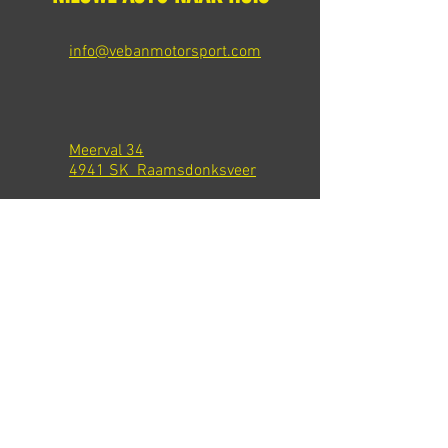
info@vebanmotorsport.com
Meerval 34
4941 SK Raamsdonksveer
Tel: +31 651540301