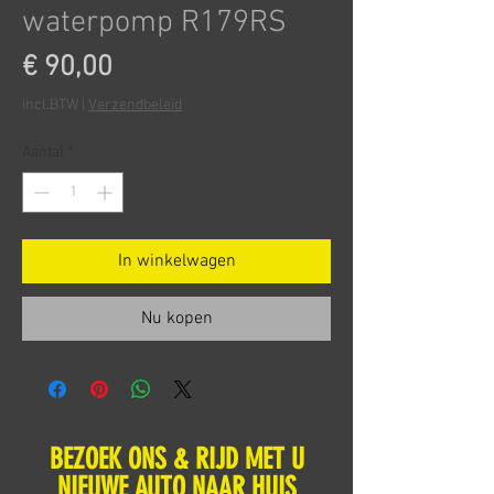
waterpomp R179RS
Prijs
€ 90,00
incl.BTW
|
Verzendbeleid
Aantal
*
In winkelwagen
Nu kopen
BEZOEK ONS & RIJD MET U
NIEUWE AUTO NAAR HUIS