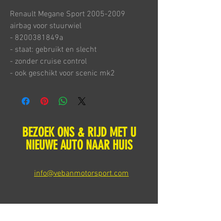
Renault Megane Sport 2005-2009
airbag voor stuurwiel
- 8200381849a
- staat: gebruikt en slecht
- zonder cruise control
- ook geschikt voor scenic mk2
BEZOEK ONS & RIJD MET U
NIEUWE AUTO NAAR HUIS
info@vebanmotorsport.com