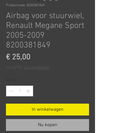
Productcode: 8200381849
Airbag voor stuurwiel,
Renault Megane Sport
2005-2009
8200381849
Prijs
€ 25,00
incl.BTW
|
Verzendbeleid
Aantal
*
In winkelwagen
Nu kopen