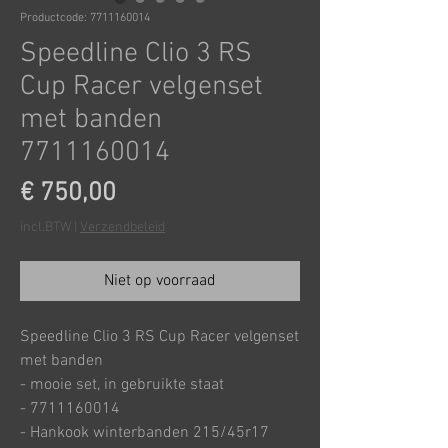
Productcode: 7711160014
Speedline Clio 3 RS
Cup Racer velgenset
met banden
7711160014
Prijs
€ 750,00
incl.BTW
|
Verzendbeleid
Niet op voorraad
Speedline Clio 3 RS Cup Racer velgenset
met banden
- mooie set, in gebruikte staat
- 7711160014
- Hankook winterbanden 215/45r17