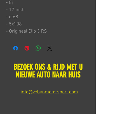
- 8j
- 17 inch
- et68
- 5x108
- Origineel Clio 3 RS
BEZOEK ONS & RIJD MET U
NIEUWE AUTO NAAR HUIS
info@vebanmotorsport.com
Meerval 34
4941 SK Raamsdonksveer