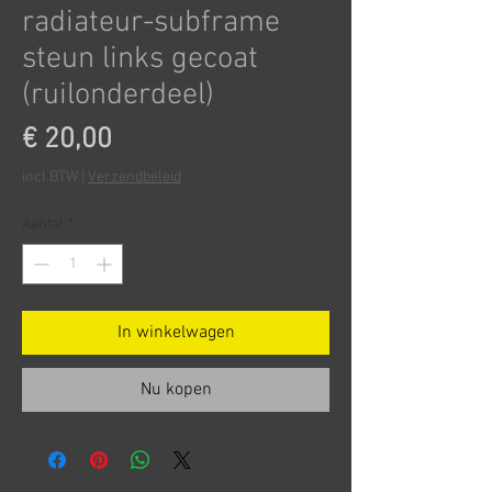
radiateur-subframe
steun links gecoat
(ruilonderdeel)
Prijs
€ 20,00
incl.BTW
|
Verzendbeleid
Aantal
*
In winkelwagen
Nu kopen