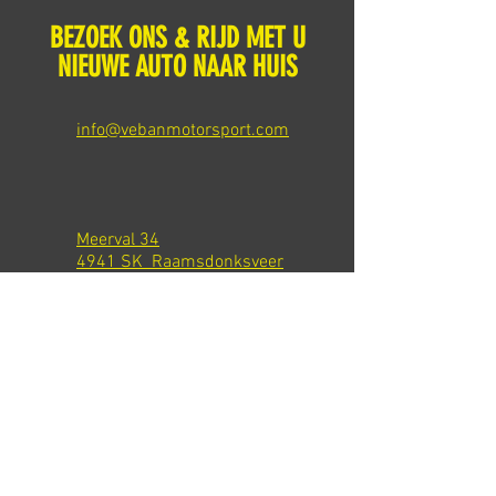
BEZOEK ONS & RIJD MET U
NIEUWE AUTO NAAR HUIS
info@vebanmotorsport.com
Meerval 34
4941 SK Raamsdonksveer
Tel: +31 651540301