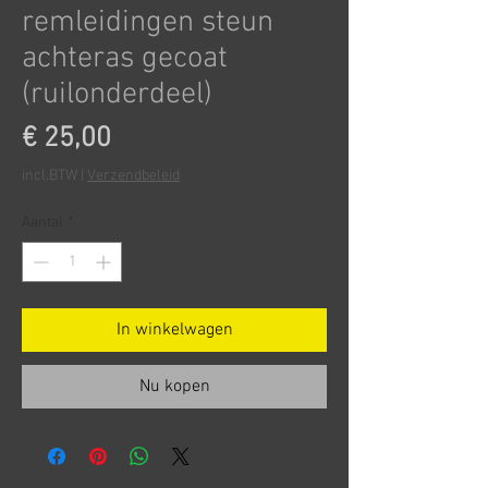
remleidingen steun
achteras gecoat
(ruilonderdeel)
Prijs
€ 25,00
incl.BTW
|
Verzendbeleid
Aantal
*
In winkelwagen
Nu kopen