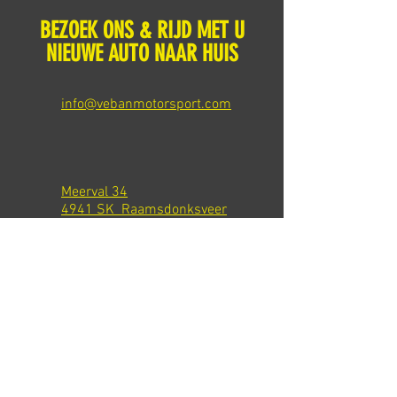
BEZOEK ONS & RIJD MET U
NIEUWE AUTO NAAR HUIS
info@vebanmotorsport.com
Meerval 34
4941 SK Raamsdonksveer
Tel: +31 651540301