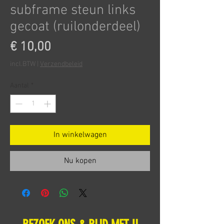
subframe steun links
gecoat (ruilonderdeel)
Prijs
€ 10,00
incl.BTW
|
Verzendbeleid
Aantal
*
In winkelwagen
Nu kopen