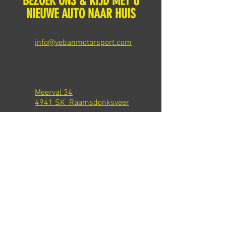
BEZOEK ONS & RIJD MET U
NIEUWE AUTO NAAR HUIS
info@vebanmotorsport.com
Meerval 34
4941 SK Raamsdonksveer
Tel: +31 651540301