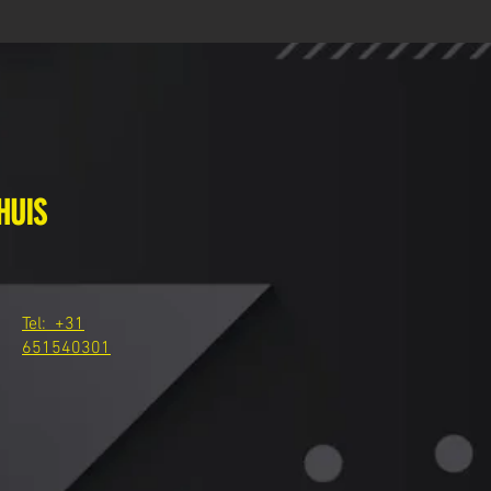
HUIS
Tel: +31
651540301