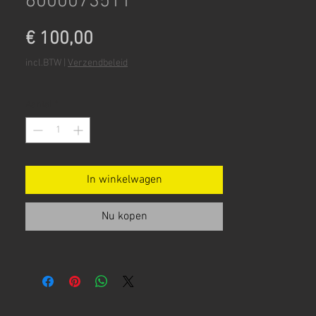
6000073511
Prijs
€ 100,00
incl.BTW
|
Verzendbeleid
Aantal
*
In winkelwagen
Nu kopen