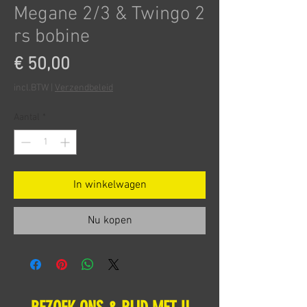
Megane 2/3 & Twingo 2
rs bobine
Prijs
€ 50,00
incl.BTW
|
Verzendbeleid
Aantal
*
In winkelwagen
Nu kopen