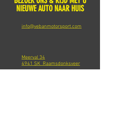
BEZOEK ONS & RIJD MET U
NIEUWE AUTO NAAR HUIS
info@vebanmotorsport.com
Meerval 34
4941 SK Raamsdonksveer
Tel: +31 651540301