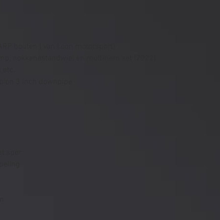
ARP bouten ( van Loon motorsport)
omp, nokkenastandwiel en multiriem set (2022)
 etc.
pion 3 inch downpipe
t sper 
peling
en