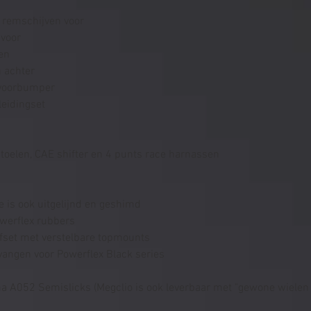
e remschijven voor
voor
en
 achter
 voorbumper
leidingset
stoelen, CAE shifter en 4 punts race harnassen
 is ook uitgelijnd en geshimd
werflex rubbers
fset met verstelbare topmounts
vangen voor Powerflex Black series
 A052 Semislicks (Megclio is ook leverbaar met "gewone wielen