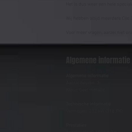
Het is dus weer een hele special
Wij hebben altijd meerdere Clio 
Voor meer vragen, aarzel niet on
Algemene informatie
Algemene informatie
Aantal deuren: 3
Kleur: Geel metallic
Technische informatie
Vermogen: 232 kW (316 PK)
Prestaties