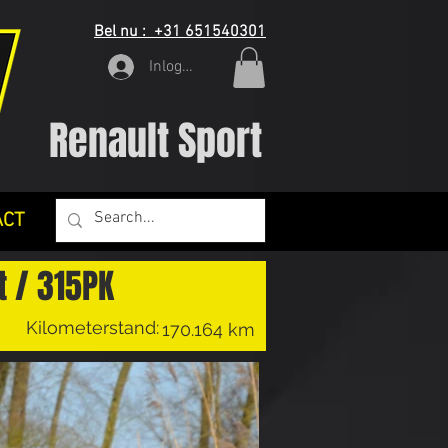
Bel nu : +31 651540301
Inloggen
Renault Sport
ACT
t / 315PK
Kilometerstand:
170.164 km