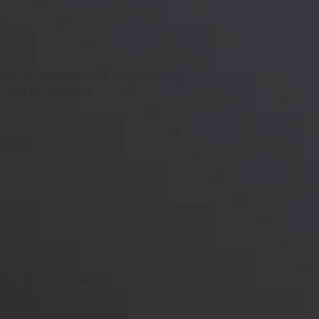
s)
aar voor ondernemers (margeregeling)
 € 188 per kwartaal
apbaar
)
r
 met afstandsbediening
n (EBD)