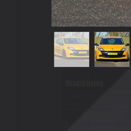
Beschrijving
Nu beschikbaar bij Veban Motorsp
Een Renault Megclio met circa 
Hierbij een kort gerangschikte spe