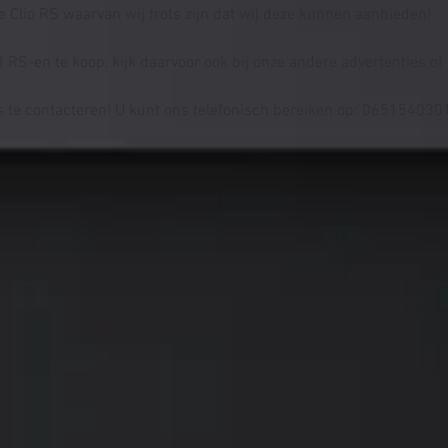
e Clio RS waarvan wij trots zijn dat wij deze kunnen aanbieden!
3 RS-en te koop, kijk daarvoor ook bij onze andere advertenties of
s te contacteren! U kunt ons telefonisch bereiken op: 0651540301