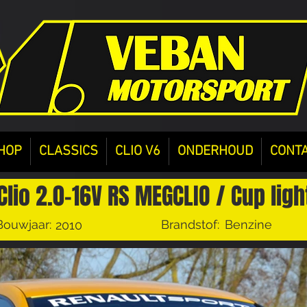
HOP
CLASSICS
CLIO V6
ONDERHOUD
CONT
Clio 2.0-16V RS MEGCLIO / Cup ligh
Bouwjaar:
Brandstof:
Benzine
2010