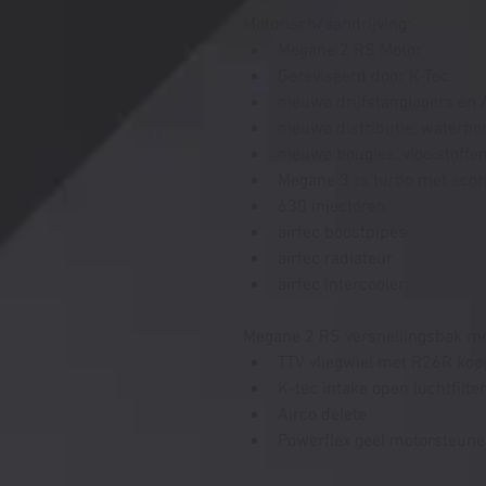
Motorisch/aandrijving:
Megane 2 RS Motor
Gereviseerd door K-Tec
nieuwe drijfstanglagers en 
nieuwe distributie, waterp
nieuwe bougies, vloeistoffen
Megane 3 rs turbo met scor
630 injectoren
airtec boostpipes
airtec radiateur
airtec intercooler
Megane 2 RS versnellingsbak me
TTV vliegwiel met R26R kop
K-tec intake open luchtfilter
Airco delete
Powerflex geel motorsteun