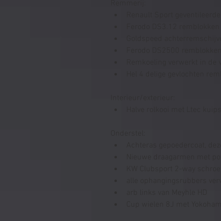
Remmerij:
Renault Sport geventileerd
Ferodo DS3.12 remblokken 
Goldspeed achterremschijv
Ferodo DS2500 remblokken
Remkoeling verwerkt in de
Hel 4 delige gevlochten rem
Interieur/exterieur:
Halve rolkooi met Ltec kuip
Onderstel:
Achteras gepoedercoat, deze
Nieuwe draagarmen met po
KW Clubsport 2-way schroe
alle ophangingsrubbers ver
arb links van Meyhle HD
Cup wielen 8J met Yokohama