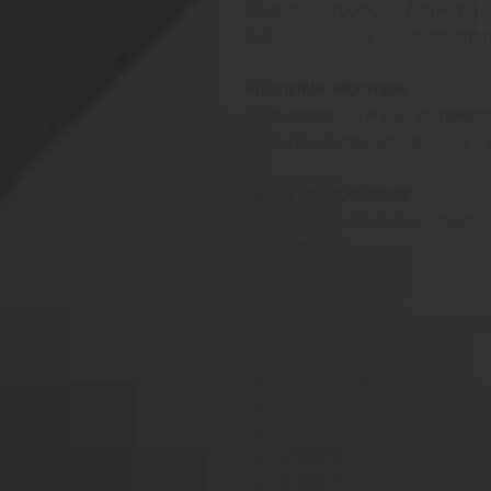
Onderhoudsboekjes: Aanwezig
Aantal sleutels: 2 (2 handzender
Financiële informatie
BTW/marge: BTW niet verrekenb
Motorrijtuigenbelasting: € 172 -
Opties en accessoires
Achterbank in delen neerkl
Airbag(s)
Airbag(s) side
Airbag passagier
Anti Blokkeer Systeem (ABS
Bagagedek
Boordcomputer
Bumpers in carrosseriekleu
Centrale deurvergrendeling
Electronic Brake Distributio
Elektrische ramen voor