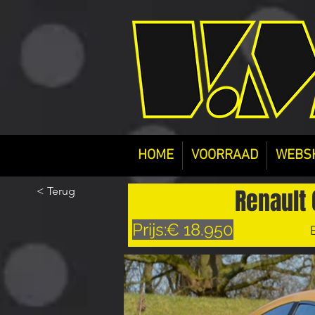
HOME
VOORRAAD
WEBS
Renault 
< Terug
Prijs:
€ 18.950