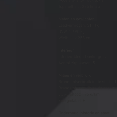
Acceleratie (0-100): 6,9 s
Topsnelheid: 225 km/u
Maten en gewichten
Laadvermogen: 511 kg
GVW: 1.690 kg
Wielbasis: 258 cm
Interieur
Interieurkleur: Donkergrijs
Aantal zitplaatsen: 5
Milieu en verbruik
Brandstofverbruik in de stad: 11
Brandstofverbruik op de snelweg
CO₂-uitstoot: 195 g/km
Energielabel: F
Onderhoud, historie en staat