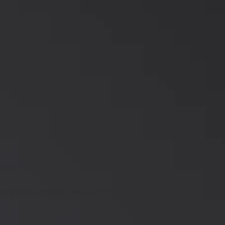
ruik!
 auto is alsof je in een kart zit!