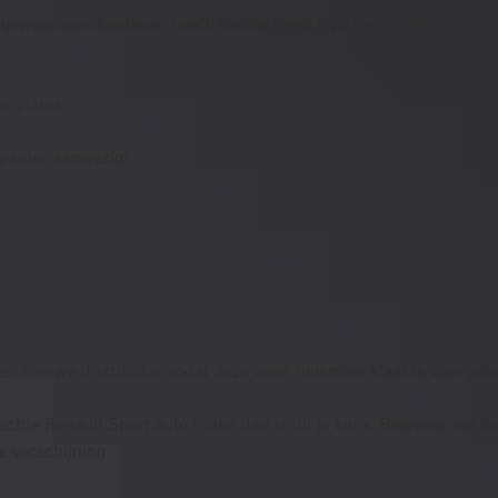
k gewoon een kenteken heeft! Verder heeft hij de volgende opties:
erplates
p papier aanwezig)
een nieuwe distributie, zodat deze weer helemaal klaar is voor geb
echte Renault Sport auto rijden dan is dit je kans. Beleving van deze
e verschijning.