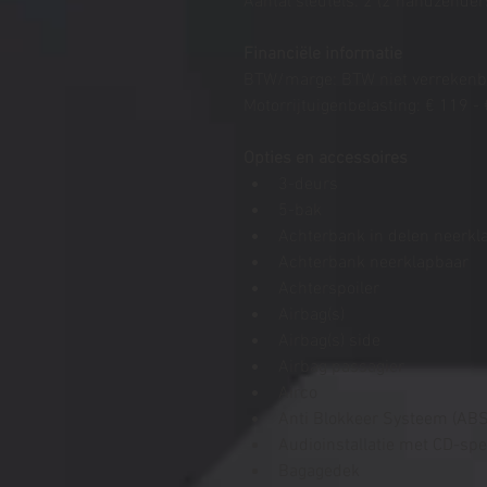
Aantal sleutels: 2 (2 handzender
Financiële informatie
BTW/marge: BTW niet verrekenb
Motorrijtuigenbelasting: € 119 -
Opties en accessoires
3-deurs
5-bak
Achterbank in delen neerkl
Achterbank neerklapbaar
Achterspoiler
Airbag(s)
Airbag(s) side
Airbag passagier
Airco
Anti Blokkeer Systeem (ABS
Audioinstallatie met CD-spe
Bagagedek