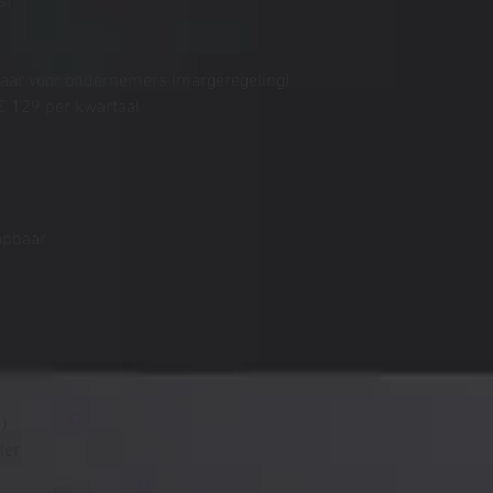
s)
aar voor ondernemers (margeregeling)
 € 129 per kwartaal
apbaar
)
ler