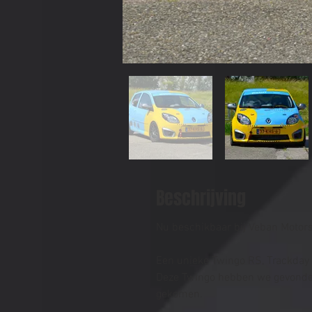
Beschrijving
Nu beschikbaar bij Veban Motorsp
Een unieke Twingo RS, Trackday 
Deze Twingo hebben we gevonden 
gekomen.