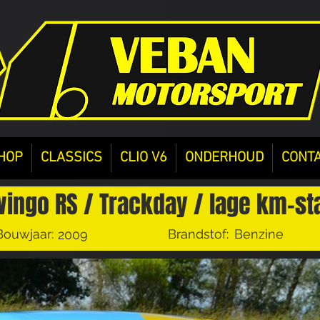
HOP
CLASSICS
CLIO V6
ONDERHOUD
CONT
wingo RS / Trackday / lage km-sta
Bouwjaar:
Brandstof:
Benzine
2009