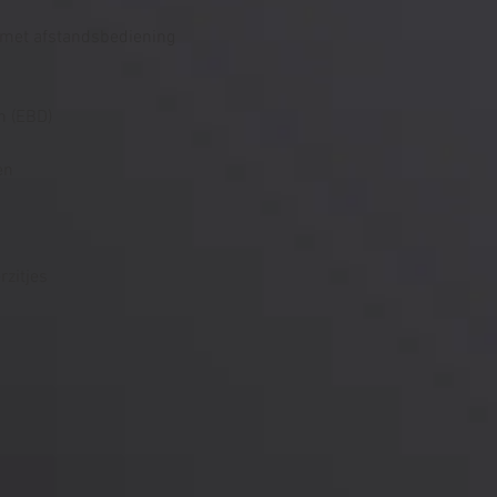
 met afstandsbediening
n (EBD)
en
rzitjes