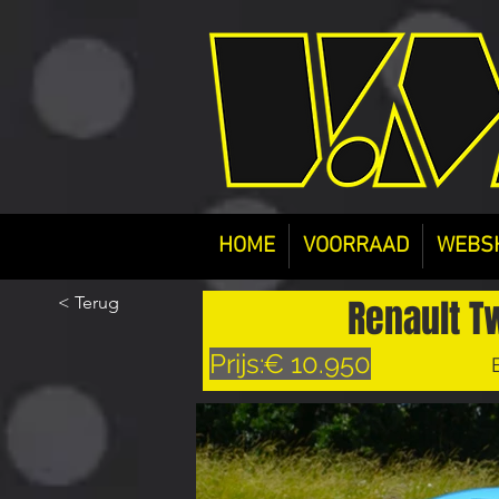
HOME
VOORRAAD
WEBS
Renault T
< Terug
Prijs:
€ 10.950