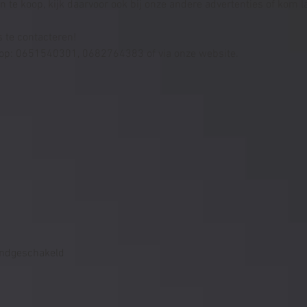
 te koop, kijk daarvoor ook bij onze andere advertenties of kom l
s te contacteren!
n op: 0651540301, 0682764383 of via onze website.
Handgeschakeld