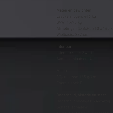
Maten en gewichten
Laadvermogen: 446 kg
GVW: 1.470 kg
Afmetingen (LxBxH): 360 x 165 
Wielbasis: 237 cm
Interieur
Interieurkleur: Zwart
Aantal zitplaatsen: 4
Milieu
CO₂-uitstoot: 165 g/km
Energielabel: E
Onderhoud, historie en staat
Onderhoudsboekjes: Aanwezig
Schade: schadevrij