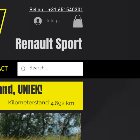
Bel nu : +31 651540301
Inloggen
Renault Sport
ACT
nd, UNIEK!
Kilometerstand:
4.692 km