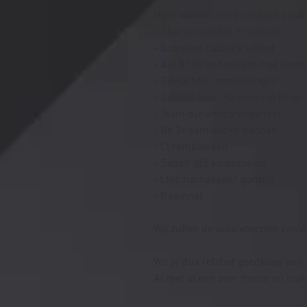
Hij is verder uniek omdat hij oo
- Ktec spruitstuk + racecat
- Scorpion catback uitlaat
- Ast 5100 schroefset met camb
- Gevlochten remleidingen
- Gelaste kooi; fia gekeurd (is o
- Team dynamics velgenset
- Ns 2r semislicks banden
- Cl remblokken
- Sabelt gt3 kuipstoelen
- Ltec harnassen/ gordels
- Raamnet
Wij zullen de auto voorzien van 
Wil jij dus relatief goedkoop een 
Al met al een zeer mooie en leuk