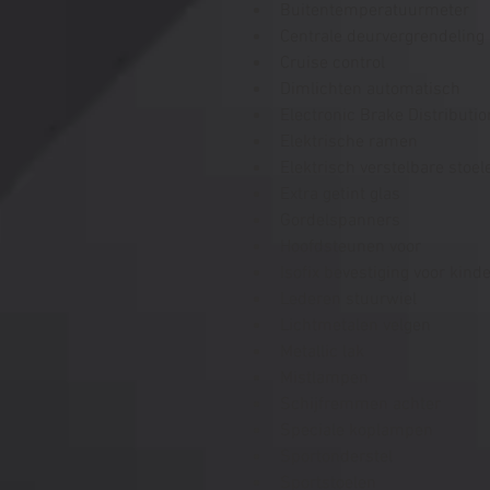
Buitentemperatuurmeter
Centrale deurvergrendeling
Cruise control
Dimlichten automatisch
Electronic Brake Distributio
Elektrische ramen
Elektrisch verstelbare stoel
Extra getint glas
Gordelspanners
Hoofdsteunen voor
Isofix bevestiging voor kinde
Lederen stuurwiel
Lichtmetalen velgen
Metallic lak
Mistlampen
Schijfremmen achter
Speciale koplampen
Sportonderstel
Sportstoelen